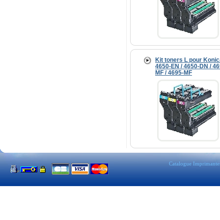
Kit toners L pour Koni
4650-EN / 4650-DN / 46
MF / 4695-MF
Catalogue Imprimante