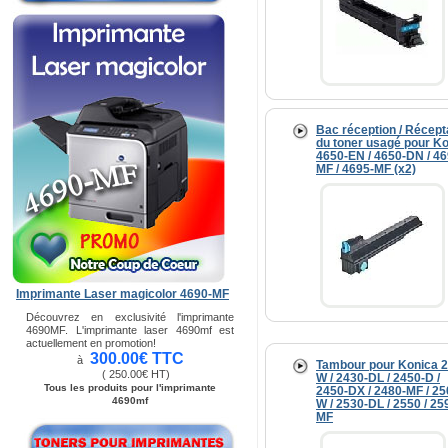
Bac réception / Récept
du toner usagé pour K
4650-EN / 4650-DN / 46
MF / 4695-MF (x2)
Imprimante Laser magicolor 4690-MF
Découvrez en exclusivité l'imprimante
4690MF. L'imprimante laser 4690mf est
actuellement en promotion!
300.00€ TTC
à
Tambour pour Konica 2
( 250.00€ HT)
W / 2430-DL / 2450-D /
Tous les produits pour l'imprimante
2450-DX / 2480-MF / 25
4690mf
W / 2530-DL / 2550 / 25
MF