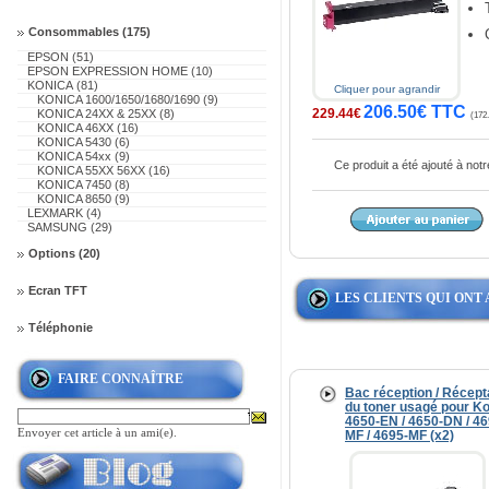
Consommables (175)
EPSON (51)
EPSON EXPRESSION HOME (10)
KONICA (81)
Cliquer pour agrandir
KONICA 1600/1650/1680/1690 (9)
206.50€ TTC
229.44€
KONICA 24XX & 25XX (8)
(172.
KONICA 46XX (16)
KONICA 5430 (6)
KONICA 54xx (9)
Ce produit a été ajouté à no
KONICA 55XX 56XX (16)
KONICA 7450 (8)
KONICA 8650 (9)
LEXMARK (4)
SAMSUNG (29)
Options (20)
Ecran TFT
LES CLIENTS QUI ONT
Téléphonie
FAIRE CONNAÎTRE
Bac réception / Récept
du toner usagé pour K
4650-EN / 4650-DN / 46
Envoyer cet article à un ami(e).
MF / 4695-MF (x2)