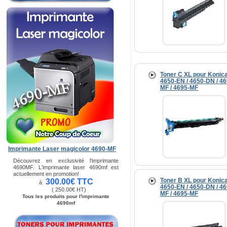
Toner C XL pour Konic
4650-EN / 4650-DN / 46
MF / 4695-MF
Imprimante Laser magicolor 4690-MF
Découvrez en exclusivité l'imprimante
4690MF. L'imprimante laser 4690mf est
actuellement en promotion!
Toner B XL pour Konic
300.00€ TTC
à
4650-EN / 4650-DN / 46
( 250.00€ HT)
MF / 4695-MF
Tous les produits pour l'imprimante
4690mf